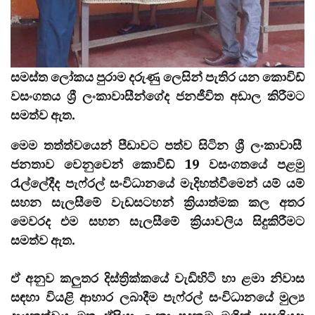
සමස්ත ලෝකය පුරාම දරුණු ලෙසින් පැතිර යන කොවිඩ්
වසංගතය ශ්‍රී ලංකාවාසීන්ගේද ජනජීවිත අඩාල කිරීමට
සමත්ව ඇත.
මෙම තත්ත්වයෙන් පීඩාවට පත්ව සිටින ශ්‍රී ලංකාවාසී
ජනතාව වෙනුවෙන් කොවිඩ් 19 වසංගතයේ පළමු
රැල්ලේදීද පැෆ්රල් සංවිධානයේ මැදිහත්වීමෙන් යම් යම්
සහන සැලසීමේ වැඩසටහන් ක්‍රියාත්මක කල අතර
මෙවරද එම සහන සැලසීමේ ක්‍රියාවලිය සිදුකිරීමට
සමත්ව ඇත.
ඒ අනුව කලුතර දිස්ත්‍රික්කයේ වැඩිහිටි හා ළමා නිවාස
සඳහා වියළි ආහාර ලබාදීම පැෆ්රල් සංවිධානයේ මුල්‍ය