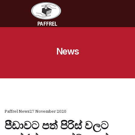
News
Paffrel News
27 November 2020
පීඩාවට පත් පිරිස් වලට