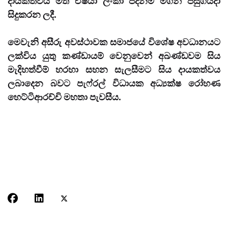
දායකත්වය මත ඒෂියා ලංකා පදනම මගින් පසුගියදා
සිදුකරන ලදී.
මෙවැනි අසීරු අවස්ථාවක සමාජයේ විශේෂ අවධානයට
ලක්විය යුතු කණ්ඩායම් වෙනුවෙන් අඛණ්ඩවම සිය
මැදිහත්වීම් හරහා සහන සැලසීමට සිය දායකත්වය
ලබාදෙන බවට පැෆ්රල් විධායක අධ්‍යක්ෂ රෝහණ
හෙට්ටිආරච්චි මහතා පැවසීය.