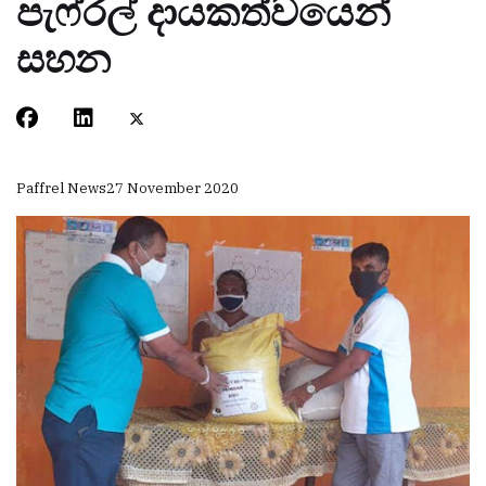
පැෆ්රල් දායකත්වයෙන්
සහන
Paffrel News
27 November 2020