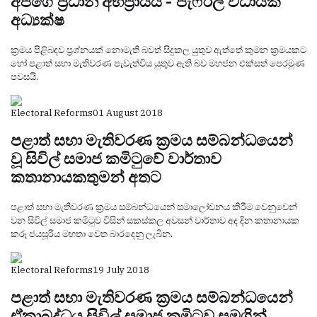
අපගේ ප්‍රධාන අභිප්‍රායයි - පැෆ්රල් විධායක
අධ්‍යක්ෂ
ක්‍රමය පිළිබඳව ප්‍රශ්නයක් නොමැති බවත් සිදුකල යුතුව ඇත්තේ කුමන ක්‍රමයකට
හෝ පළාත් සභා මැතිවරණ පැවැත්විය යුතුව ඇති බව මහජන එක්සත් පෙරමුණ
පවසයි.
Electoral Reforms
01 August 2018
පළාත් සභා මැතිවරණ ක්‍රමය සම්බන්ධයෙන්
වූ සිවිල් සමාජ කමිටුවේ වාර්තාව
කතානායකතුමන් අතට
පළාත් සභා මැතිවරණ ක්‍රමය සම්බන්ධයෙන් සමාලෝචනය කිරීම වෙනුවෙන්
වන සිවිල් සමාජ කමිටුව විසින් සකස්කල අවසන් වාර්තාව අද දින කතානායක
කරූ ජයසූරිය මහතා වෙත බාරදෙනු ලැබින.
Electoral Reforms
19 July 2018
පළාත් සභා මැතිවරණ ක්‍රමය සම්බන්ධයෙන්
ඒකාබද්ධය සිවිල් සමාජ කමිටුව සමගින්