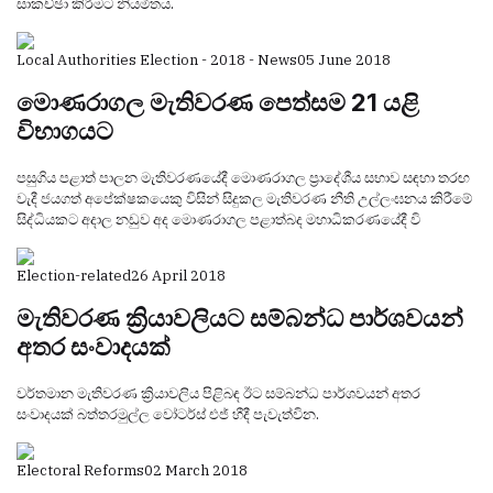
සාකච්ඡා කිරීමට නියමිතය.
Local Authorities Election - 2018 - News
05 June 2018
මොණරාගල මැතිවරණ පෙත්සම 21 යළි
විභාගයට
පසුගිය පළාත් පාලන මැතිවරණයේදී මොණරාගල ප්‍රාදේශීය සභාව සඳහා තරඟ
වැදී ජයගත් අපේක්ෂකයෙකු විසින් සිදුකල මැතිවරණ නීති උල්ලංඝනය කිරීමේ
සිද්ධියකට අදාල නඩුව අද මොණරාගල පළාත්බද මහාධිකරණයේදී වි
Election-related
26 April 2018
මැතිවරණ ක්‍රියාවලියට සම්බන්ධ පාර්ශවයන්
අතර සංවාදයක්
වර්තමාන මැතිවරණ ක්‍රියාවලිය පිළිබඳ ඊට සම්බන්ධ පාර්ශවයන් අතර
සංවාදයක් බත්තරමුල්ල වෝටර්ස් එජ් හීදී පැවැත්වින.
Electoral Reforms
02 March 2018