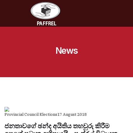
News
Provincial Council Elections
17 August 2018
ජනතාවගේ ඡන්ද අයිතිය තහවුරු කිරීම