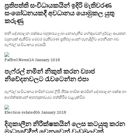
ප්‍රතිපත්ති සංවිධායකයින් ඉදිරි මැතිවරණ
සංශෝධනයකදී අවධානය යොමුකල යුතු
කරුණු
තනි දේශපාලන පක්ෂය බහුතරය ලබා නොගැනීම හේතුවෙන් දුර්වල ආයතන
ව්‍යුහයක් ඇතිවීම මෙවර මැතිවරණ ප්‍රතිඵලයෙන් පැහැදිලිව පෙනීයන බව
පැෆ්රල් සංවිධානය පවසයි.
Paffrel News
24 January 2018
පැෆ්රල් නමින් නිකුත් කරන ව්‍යාජ
නිවේදනවලට රැවටෙන්න එපා
පැෆ්රල් සංවිධානය නමින් ව්‍යාජ ලිපි ශීර්ෂ භාවිත කරමින් දේශපාලන පක්ෂ හා
අපේක්ෂකයන් අපහසුතාවයට පත්කිරීම වැළැක්වීම
Election-related
06 January 2018
දිගුකාලීන නිරීක්ෂකයින් ලෙස කටයුතු කරන
මාධ්‍යවේදීන් වෙනුවෙන් වැඩමුලුවක්