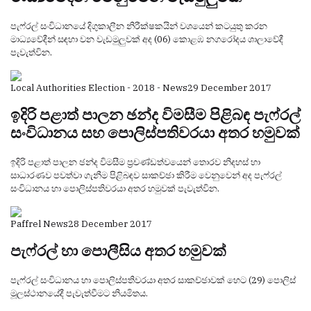
පැෆ්රල් සංවිධානයේ දිගුකාලීන නිරීක්ෂකයින් වශයෙන් කටයුතු කරන
මාධ්‍යවේදීන් සඳහා වන වැඩමුලුවක් අද (06) කොළඹ නගරෝදය ශාලාවේදී
පැවැත්වින.
Local Authorities Election - 2018 - News
29 December 2017
ඉදිරි පළාත් පාලන ඡන්ද විමසීම පිළිබඳ පැෆ්රල්
සංවිධානය සහ පොලිස්පතිවරයා අතර හමුවක්
ඉදිරි පළාත් පාලන ඡන්ද විමසීම ප්‍රචණ්ඩත්වයෙන් තොරව නිදහස් හා
සාධාරණව පවත්වා ගැනීම පිළිබඳව සාකච්ඡා කිරීම වෙනුවෙන් අද පැෆ්රල්
සංවිධානය හා පොලිස්පතිවරයා අතර හමුවක් පැවැත්වින.
Paffrel News
28 December 2017
පැෆ්රල් හා පොලීසිය අතර හමුවක්
පැෆ්රල් සංවිධානය හා පොලිස්පතිවරයා අතර සාකච්ඡාවක් හෙට (29) පොලිස්
මූලස්ථානයේදී පැවැත්වීමට නියමිතය.