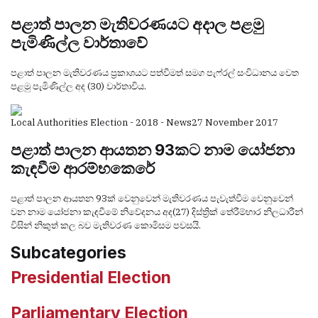
පළාත් පාලන මැතිවරණයට අදාල පළමු
පැමිණිල්ල වාර්තාවේ
පළාත් පාලන මැතිවරණය ප්‍රකාශයට පත්වීමත් සමග පැෆ්රල් සංවිධානය වෙත
පළමු පැමිණිල්ල අද (30) වාර්තාවිය.
Local Authorities Election - 2018 - News
27 November 2017
පළාත් පාලන ආයතන 93කට නාම යෝජනා
කැඳවීම ආරම්භකෙරේ
පළාත් පාලන ආයතන 93ක් වෙනුවෙන් මැතිවරණය පැවැත්වීම වෙනුවෙන්
වන නාම යෝජනා කැඳවීමේ නිවේදනය අද(27) දිස්ත්‍රික් තේරීම්භාර නිලධාරීන්
විසින් නිකුත් කල බව මැතිවරණ කොමිසම පවසයි.
Subcategories
Presidential Election
Parliamentary Election