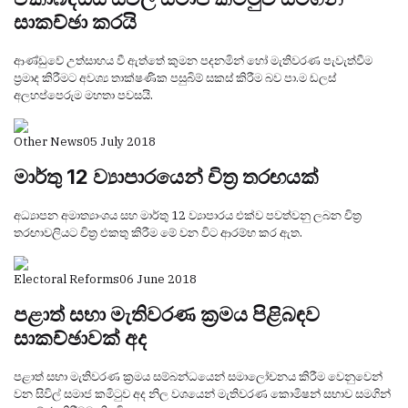
සාකච්ඡා කරයි
ආණ්ඩුවේ උත්සාහය වී ඇත්තේ කුමන පදනමින් හෝ මැතිවරණ පැවැත්වීම
ප්‍රමාද කිරීමට අවශ්‍ය තාක්ෂණික පසුබිම් සකස් කිරීම බව පා.ම ඩලස්
අලහප්පෙරුම මහතා පවසයි.
Other News
05 July 2018
මාර්තු 12 ව්‍යාපාරයෙන් චිත්‍ර තරඟයක්
අධ්‍යාපන අමාත්‍යාංශය සහ මාර්තු 12 ව්‍යාපාරය එක්ව පවත්වනු ලබන චිත්‍ර
තරඟාවලියට චිත්‍ර එකතු කිරීම මේ වන විට ආරම්භ කර ඇත.
Electoral Reforms
06 June 2018
පළාත් සභා මැතිවරණ ක්‍රමය පිළිබඳව
සාකච්ඡාවක් අද
පළාත් සභා මැතිවරණ ක්‍රමය සම්බන්ධයෙන් සමාලෝචනය කිරීම වෙනුවෙන්
වන සිවිල් සමාජ කමිටුව අද නිල වශයෙන් මැතිවරණ කොමිෂන් සභාව සමගින්