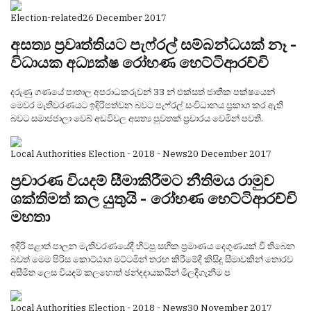
Election-related
26 December 2017
අසත්‍ය ප්‍රවෘත්තියට පැෆ්රල් සම්බන්ධයක් නෑ -
විධායක අධ්‍යක්ෂ රෝහණ හෙට්ටිආරච්චි
දරුණු ගණයේ පාතාල අපරාධකරුවන් 33 න් එක්සත් ජාතික පක්ෂයෙන්
මෙවර මැතිවරණයට ඉදිරිපත්වන බවට පැෆ්රල් සංවිධානය ප්‍රකාශ කර ඇති
බවට සමාජජාලා වෙබ් අඩවිවල අසත්‍ය පුවතක් ප්‍රචාරය වෙමින් පවතී.
Local Authorities Election - 2018 - News
20 December 2017
ප්‍රචාරණ වියදම් සීමාකිරීමට නීතිමය රාමුව
ශක්තිමත් කල යුතුයි - රෝහණ හෙට්ටිආරච්චි
මහතා
ඉදිරි පළාත් පාලන මැතිවරණයේදී හිටපු සභික ප්‍රමාණය දෙගුණයක් වී තිබෙන
බවත් මෙම පිරිස කොට්ඨාශ මට්ටමින් තරඟ කිරීමේදී කිසිදු සීමාවකින් තොරව
අසීමිත ලෙස වියදම් කලහොත් ඡන්දදායකයින් මිලදීගැනීම ප
Local Authorities Election - 2018 - News
30 November 2017