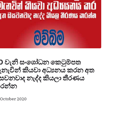
0 වැනි සංශෝධන කෙටුම්පත
ැනැවින් කියවා අධ්‍යනය කරන අත
සවනවාද නැද්ද කියලා තීරණය
රන්න
 October 2020