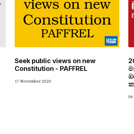
Seek public views on new
2
Constitution - PAFFREL
ම
ඔ
17 November 2020
ක
06