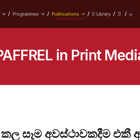
Programmes
Publications
E-Library
සිං
த
PAFFREL in Print Medi
 කල සෑම අවස්ථාවකදීම එකී