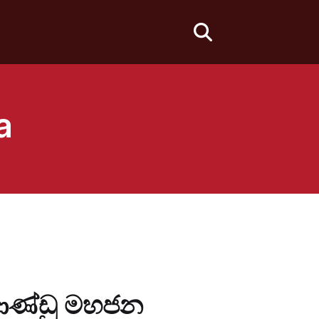
fas
fa-
search
a
 ආණ්ඩු මහජන