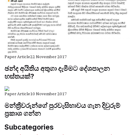
Paper Article
22 November 2017
ඡන්ද අයිතිය අතුගා දැමීමට දේශපාලන
හස්තයක්?
Paper Article
10 November 2017
මන්ත්‍රීවරුන්ගේ පුරවැසිභාවය ගැන දිවුරුම්
ප්‍රකාශ ගන්න
Subcategories