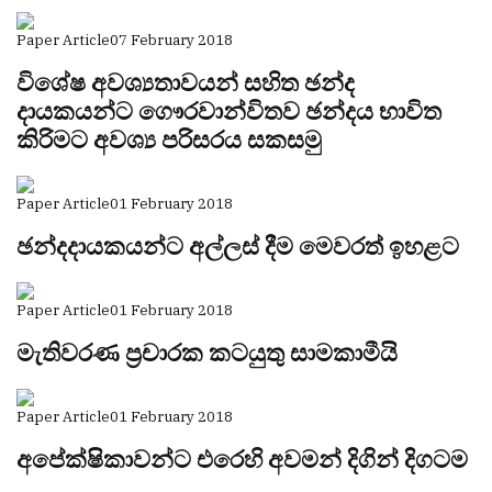
Paper Article
07 February 2018
විශේෂ අවශ්‍යතාවයන් සහිත ඡන්ද
දායකයන්ට ගෞරවාන්විතව ඡන්දය භාවිත
කිරිමට අවශ්‍ය පරිසරය සකසමු
Paper Article
01 February 2018
ඡන්දදායකයන්ට අල්ලස් දීම මෙවරත් ඉහළට
Paper Article
01 February 2018
මැතිවරණ ප්‍රචාරක කටයුතු සාමකාමීයි
Paper Article
01 February 2018
අපේක්ෂිකාවන්ට එරෙහි අවමන් දිගින් දිගටම