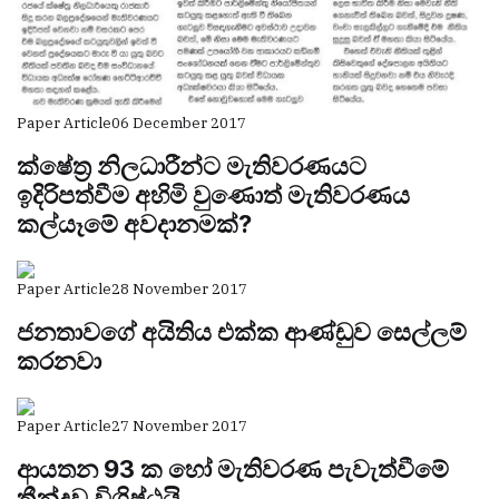
Paper Article
06 December 2017
ක්ෂේත්‍ර නිලධාරීන්ට මැතිවරණයට
ඉදිරිපත්වීම අහිමි වුණොත් මැතිවරණය
කල්යෑමේ අවදානමක්?
Paper Article
28 November 2017
ජනතාවගේ අයිතිය එක්ක ආණ්ඩුව සෙල්ලම්
කරනවා
Paper Article
27 November 2017
ආයතන 93 ක හෝ මැතිවරණ පැවැත්වීමේ
තීන්දුව විශිෂ්ඨයි