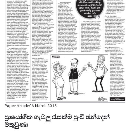
Paper Article
06 March 2018
ප්‍රායෝගික ගැටලු රැසක්ම පුංචි ඡන්දෙන්
මතුවුණා